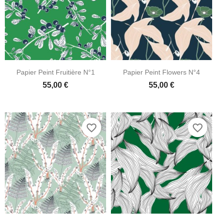
Papier Peint Fruitière N°1
Papier Peint Flowers N°4
55,00 €
55,00 €
favorite_border
favorite_border