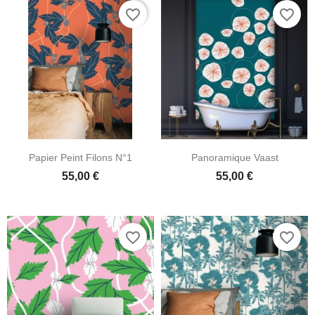
favorite_border
favorite_border
Papier Peint Filons N°1
Panoramique Vaast
55,00 €
55,00 €
favorite_border
favorite_border