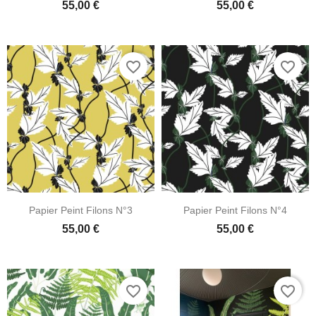
55,00 €
55,00 €
favorite_border
favorite_border
Papier Peint Filons N°3
Papier Peint Filons N°4
55,00 €
55,00 €
favorite_border
favorite_border