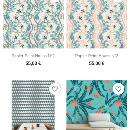
Papier Peint Hauss N°2
Papier Peint Hauss N°3
55,00 €
55,00 €
favorite_border
favorite_border