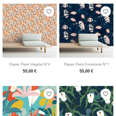
favorite_border
favorite_border
Papier Peint Végétal N°4
Papier Peint Foresterie N°7
55,00 €
55,00 €
favorite_border
favorite_border