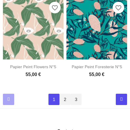
favorite_border
favorite_border
Papier Peint Flowers N°5
Papier Peint Foresterie N°5
55,00 €
55,00 €
1
2
3