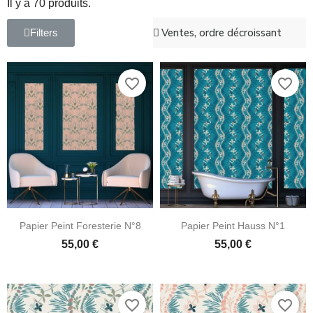
Il y a 70 produits.
Filters
favorite_border
favorite_border
Papier Peint Foresterie N°8
Papier Peint Hauss N°1
55,00 €
55,00 €
favorite_border
favorite_border