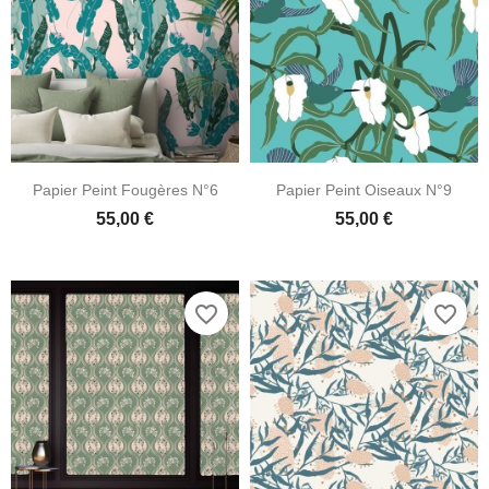
Papier Peint Fougères N°6
Papier Peint Oiseaux N°9
55,00 €
55,00 €
favorite_border
favorite_border