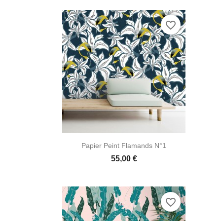
favorite_border

Aperçu rapide
Papier Peint Flamands N°1
55,00 €
favorite_border