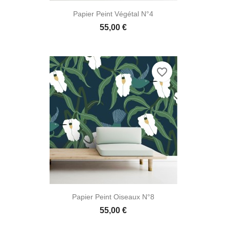

Aperçu rapide
Papier Peint Végétal N°4
55,00 €
favorite_border

Aperçu rapide
Papier Peint Oiseaux N°8
55,00 €