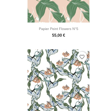

Aperçu rapide
Papier Peint Flowers N°5
55,00 €
favorite_border