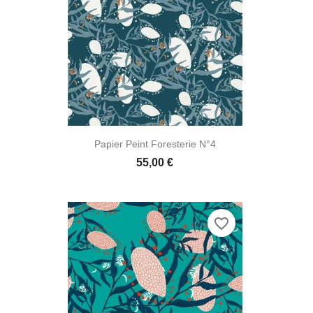

Aperçu rapide
Papier Peint Foresterie N°4
55,00 €
favorite_border