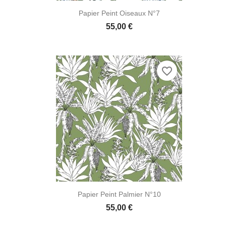

Aperçu rapide
Papier Peint Oiseaux N°7
55,00 €
favorite_border

Aperçu rapide
Papier Peint Palmier N°10
55,00 €