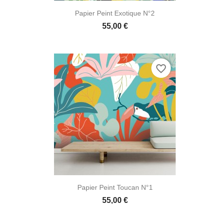

Aperçu rapide
Papier Peint Exotique N°2
55,00 €
favorite_border

Aperçu rapide
Papier Peint Toucan N°1
55,00 €