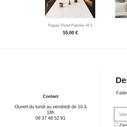

Aperçu rapide
Papier Peint Palmier N°1
55,00 €
De
Faite
Contact
Ouvert du lundi au vendredi de 10 à
18h
06 37 46 52 91
J'ac