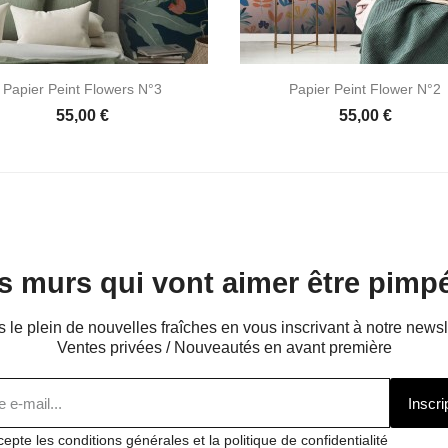


Aperçu rapide
Aperçu rapide
Papier Peint Flowers N°3
Papier Peint Flower N°2
55,00 €
55,00 €
s murs qui vont aimer être pimpé
s le plein de nouvelles fraîches en vous inscrivant à notre newsl
Ventes privées / Nouveautés en avant première
Inscri
cepte les conditions générales et la politique de confidentialité