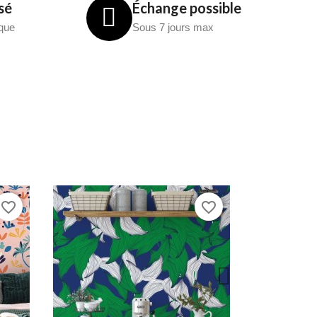
sé
Échange possible
èque
Sous 7 jours max
favorite_border
favorite_border