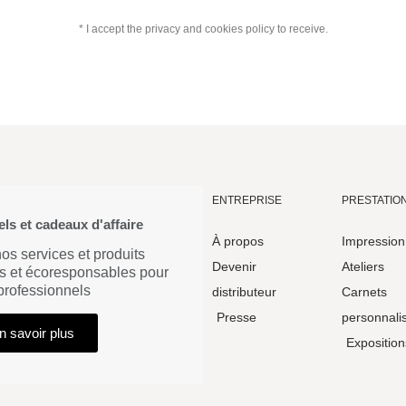
* I accept the privacy and cookies policy to receive.
ENTREPRISE
PRESTATIO
ls et cadeaux d'affaire
À propos
Impression
s services et produits
Devenir
Ateliers
s et écoresponsables pour
 professionnels
distributeur
Carnets
Presse
personnali
n savoir plus
Exposition