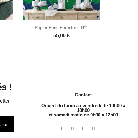


Aperçu rapide
Papier Peint Foresterie N°1
Papier Pe
55,00 €
s !
Contact
etter.
Ouvert du lundi au vendredi de 10h00 à
18h00
et samedi matin de 9h00 à 12h00
ption