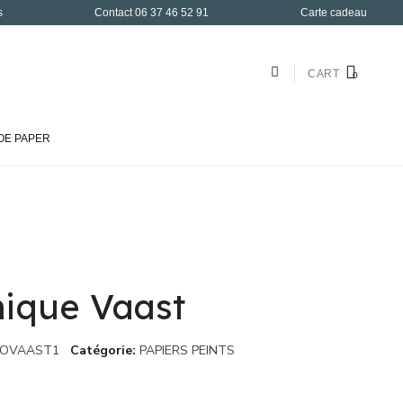
s
Contact 06 37 46 52 91
Carte cadeau
CART
OE PAPER
ique Vaast
LOVAAST1
Catégorie
PAPIERS PEINTS