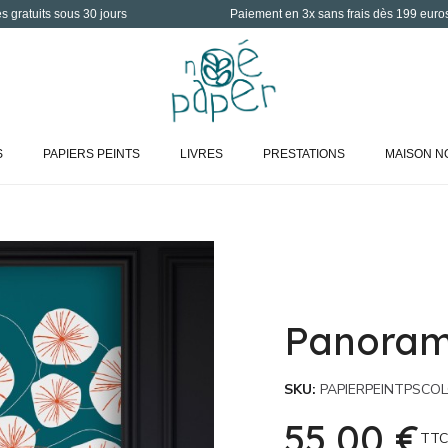
 gratuits sous 30 jours
Paiement en 3x sans frais dès 199 euro
S
PAPIERS PEINTS
LIVRES
PRESTATIONS
MAISON N
Panoram
SKU
PAPIERPEINTPSCO
55,00 €
TTC