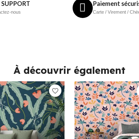
7 SUPPORT
Paiement sécuri
ctez-nous
Carte / Virement / Ch
À découvrir également
favorite_border