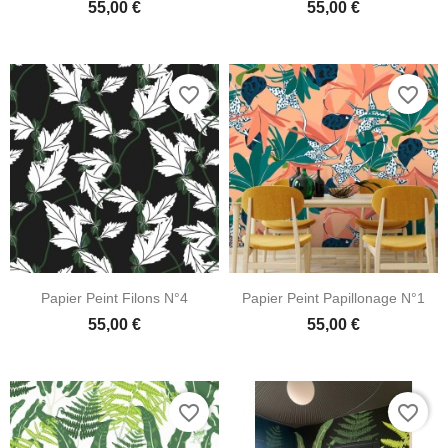
55,00 €
55,00 €
favorite_border
favorite_border
Papier Peint Filons N°4
Papier Peint Papillonage N°1
55,00 €
55,00 €
favorite_border
favorite_border