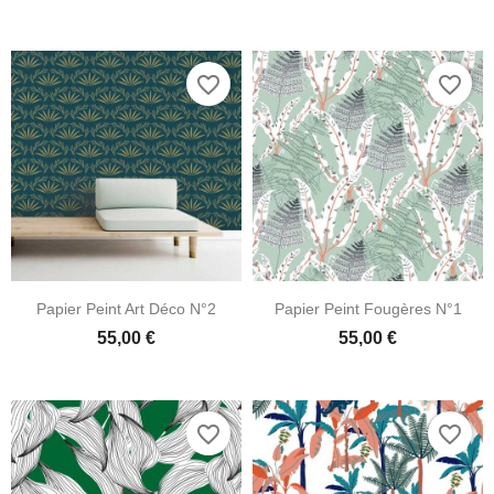
favorite_border
favorite_border
Papier Peint Art Déco N°2
Papier Peint Fougères N°1
55,00 €
55,00 €
favorite_border
favorite_border