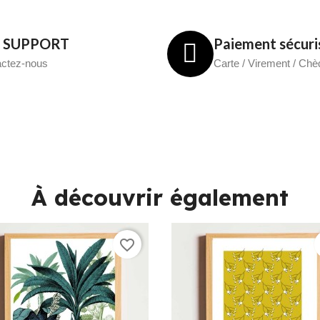
7 SUPPORT
Paiement sécuri
ctez-nous
Carte / Virement / Ch
À découvrir également
favorite_border