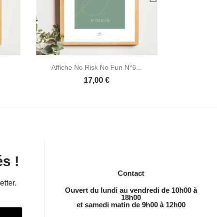


Aperçu rapide
Affiche No Risk No Fun N°6...
A
17,00 €
s !
Contact
etter.
Ouvert du lundi au vendredi de 10h00 à
18h00
et samedi matin de 9h00 à 12h00