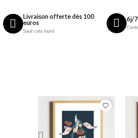
Livraison offerte dès 100
6j/
euros
Conta
Sauf colis lourd
favorite_border