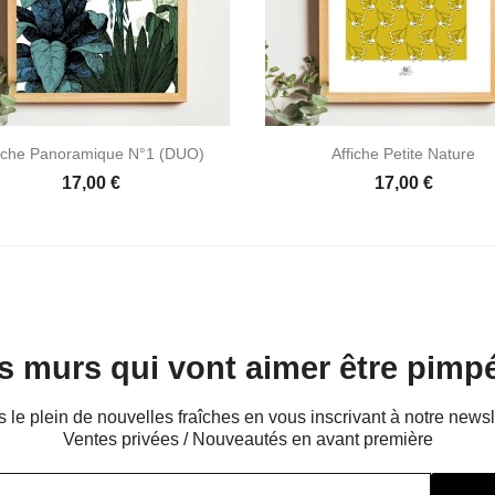


Aperçu rapide
Aperçu rapide
fiche Panoramique N°1 (DUO)
Affiche Petite Nature
17,00 €
17,00 €
s murs qui vont aimer être pimpé
s le plein de nouvelles fraîches en vous inscrivant à notre newsl
Ventes privées / Nouveautés en avant première