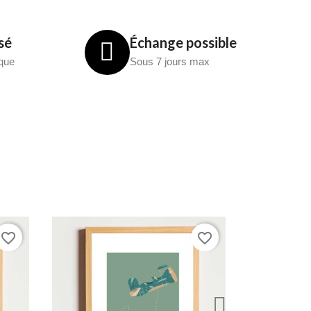
sé
Échange possible
èque
Sous 7 jours max
favorite_border
favorite_border