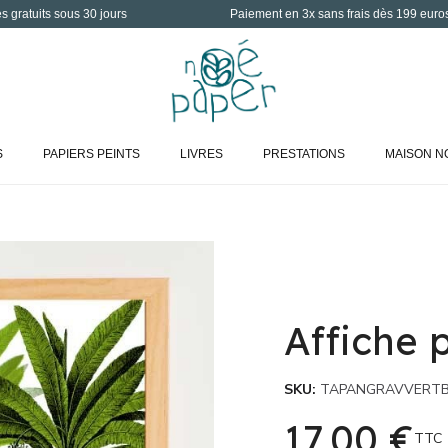
 gratuits sous 30 jours
Paiement en 3x sans frais dès 199 euro
S
PAPIERS PEINTS
LIVRES
PRESTATIONS
MAISON N
Affiche
SKU
TAPANGRAVVERTB
17,00 €
TTC