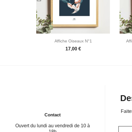

Aperçu rapide
Affiche Oiseaux N°1
Af
17,00 €
De
Faite
Contact
Ouvert du lundi au vendredi de 10 à
18h