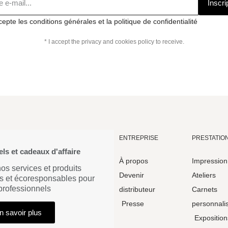
Inscri
cepte les conditions générales et la politique de confidentialité
* I accept the privacy and cookies policy to receive.
ENTREPRISE
PRESTATIO
ls et cadeaux d'affaire
À propos
Impression
s services et produits
Devenir
Ateliers
s et écoresponsables pour
 professionnels
distributeur
Carnets
Presse
personnali
n savoir plus
Exposition