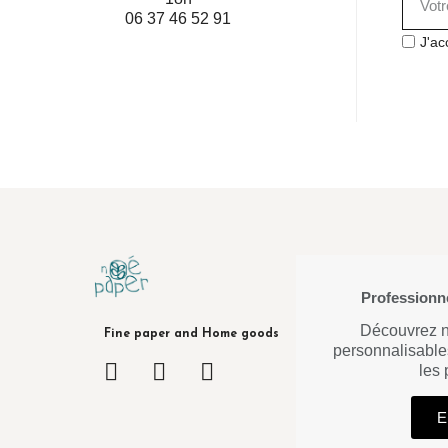
06 37 46 52 91
J'ac
Professionne
Découvrez no
Fine paper and Home goods
personnalisable
les
E