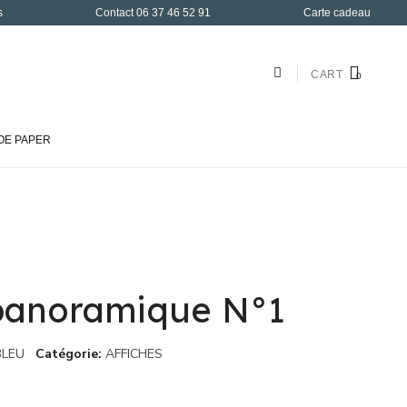
s
Contact 06 37 46 52 91
Carte cadeau
CART
OE PAPER
 panoramique N°1
LEU
Catégorie
AFFICHES