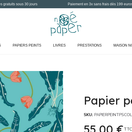
 gratuits sous 30 jours
Paiement en 3x sans frais dès 199 euro
S
PAPIERS PEINTS
LIVRES
PRESTATIONS
MAISON N
Papier p
SKU
PAPIERPEINTPSCO
55,00 €
TTC