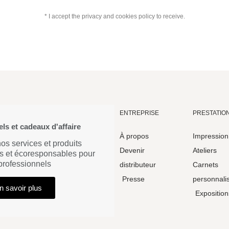
* I accept the privacy and cookies policy to receive.
ENTREPRISE
PRESTATIO
ls et cadeaux d'affaire
À propos
Impression
s services et produits
Devenir
Ateliers
s et écoresponsables pour
 professionnels
distributeur
Carnets
Presse
personnali
n savoir plus
Exposition