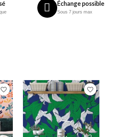
sé
Échange possible
èque
Sous 7 jours max
favorite_border
favorite_border