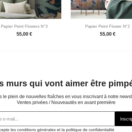


Aperçu rapide
Aperçu rapide
Papier Peint Flowers N°3
Papier Peint Flower N°2
55,00 €
55,00 €
s murs qui vont aimer être pimpé
s le plein de nouvelles fraîches en vous inscrivant à notre newsl
Ventes privées / Nouveautés en avant première
Inscri
cepte les conditions générales et la politique de confidentialité