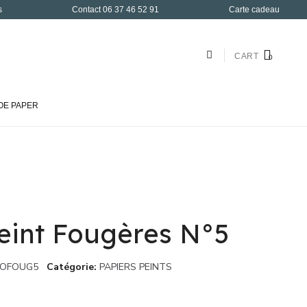
s
Contact 06 37 46 52 91
Carte cadeau
CART
OE PAPER
eint Fougères N°5
LOFOUG5
Catégorie
PAPIERS PEINTS