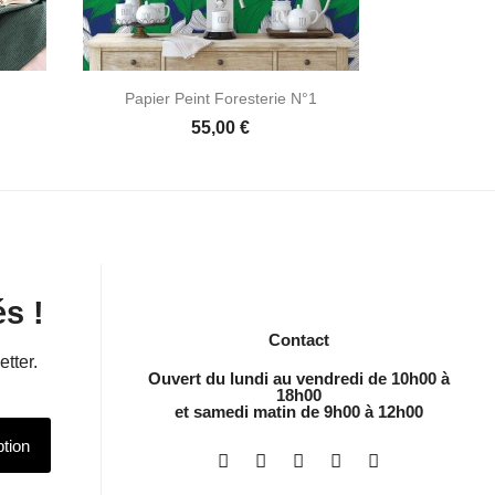


Aperçu rapide
Papier Peint Foresterie N°1
Papier Pe
55,00 €
s !
Contact
etter.
Ouvert du lundi au vendredi de 10h00 à
18h00
et samedi matin de 9h00 à 12h00
ption