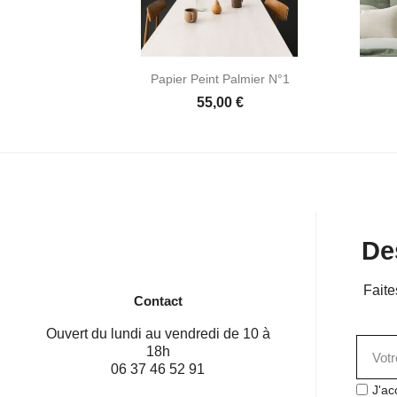

Aperçu rapide
Papier Peint Palmier N°1
55,00 €
De
Faite
Contact
Ouvert du lundi au vendredi de 10 à
18h
06 37 46 52 91
J'ac