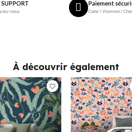
7 SUPPORT
Paiement sécuri
ctez-nous
Carte / Virement / Ch
À découvrir également
favorite_border